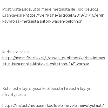
Postiivista julkisuutta meille metsästäjille . Iso peukku
Eränkäviöille.
https://yle.fi/aihe/artikkeli/2019/01/16/eran
kavijat-sai-metsastajaliiton-waden-palkinnon
karhusta asiaa...
https://mmm.fi/artikkeli/-/asset_publisher/karhukiintioas
etus-lausunnolle-kiintioksi-esitetaan-345-karhua
Kuhmosta löytetyssä kuolleessta hirvestä löytyi
näivetystauti
https://riista.fi/metsaan-kuolleella-hirvella-naivetystauti/