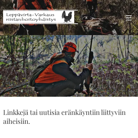
Linkkejä tai uutisia eränkäyntiin liittyviin
aiheisiin.