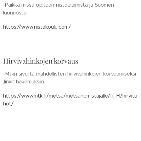
-Paikka missä opitaan riistaeläimistä ja Suomen
luonnosta.
https://www.riistakoulu.com/
Hirvivahinkojen korvaus
-Mtkn sivuilta mahdollisten hirvivahinkojen korvaamiseksi
,linkit hakemuksiin.
https://www.mtk.fi/metsa/metsanomistajalle/fi_FI/hirvitu
hot/