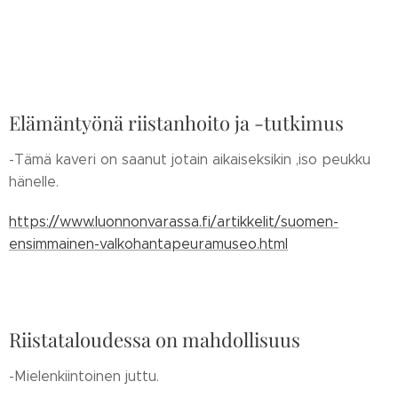
Elämäntyönä riistanhoito ja -tutkimus
-Tämä kaveri on saanut jotain aikaiseksikin ,iso peukku
hänelle.
https://www.luonnonvarassa.fi/artikkelit/suomen-
ensimmainen-valkohantapeuramuseo.html
Riistataloudessa on mahdollisuus
-Mielenkiintoinen juttu.